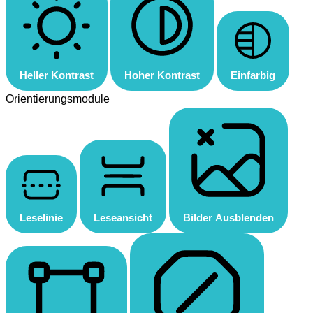
Heller Kontrast
Hoher Kontrast
Einfarbig
Orientierungsmodule
Leselinie
Leseansicht
Bilder Ausblenden