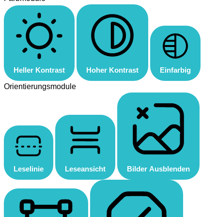
Heller Kontrast
Hoher Kontrast
Einfarbig
Orientierungsmodule
Leselinie
Leseansicht
Bilder Ausblenden