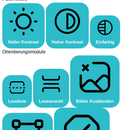
Heller Kontrast
Hoher Kontrast
Einfarbig
Orientierungsmodule
Leselinie
Leseansicht
Bilder Ausblenden