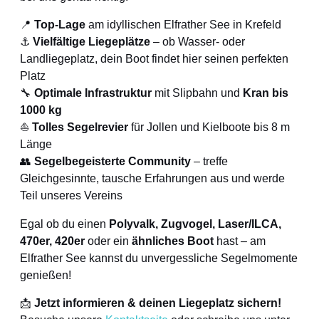
📍
Top-Lage
am idyllischen Elfrather See in Krefeld
⚓
Vielfältige Liegeplätze
– ob Wasser- oder
Landliegeplatz, dein Boot findet hier seinen perfekten
Platz
🔧
Optimale Infrastruktur
mit Slipbahn und
Kran bis
1000 kg
⛵
Tolles Segelrevier
für Jollen und Kielboote bis 8 m
Länge
👥
Segelbegeisterte Community
– treffe
Gleichgesinnte, tausche Erfahrungen aus und werde
Teil unseres Vereins
Egal ob du einen
Polyvalk, Zugvogel, Laser/ILCA,
470er, 420er
oder ein
ähnliches Boot
hast – am
Elfrather See kannst du unvergessliche Segelmomente
genießen!
📩
Jetzt informieren & deinen Liegeplatz sichern!