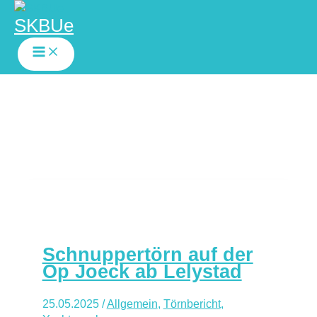
SKBUe
Zum
Inhalt
springen
Schnuppertörn auf der
Op Joeck ab Lelystad
25.05.2025
/
Allgemein
,
Törnbericht
,