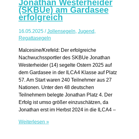
Jonathan Westerheider
(SKBUe) am Gardasee
erfolgreich
16.05.2025
/
Jollensegeln
,
Jugend
,
Regattasegeln
Malcesine/Krefeld: Der erfolgreiche
Nachwuchssportler des SKBUe Jonathan
Westerheider (14) segelte Ostern 2025 auf
dem Gardasee in der ILCA4 Klasse auf Platz
57. Am Start waren 240 Teilnehmer aus 27
Nationen. Unter den 48 deutschen
Teilnehmern belegte Jonathan Platz 4. Der
Erfolg ist umso größer einzuschätzen, da
Jonathan erst im Herbst 2024 in die ILCA4 –
Jonathan
Weiterlesen »
Westerheider
(SKBUe)