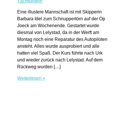
Yachtsegeln
Eine illustere Mannschaft ist mit Skipperin
Barbara Idel zum Schnuppertörn auf der Op
Joeck am Wochenende. Gestartet wurde
diesmal von Lelystad, da in der Werft am
Montag noch eine Reparatur des Autopiloten
ansteht. Alles wurde ausprobiert und alle
hatten viel Spaß. Der Kurs führte nach Urk
und wieder zurück nach Lelystad. Auf dem
Rückweg wurden […]
Schnuppertörn
Weiterlesen »
auf
der
Op
Joeck
ab
Lelystad