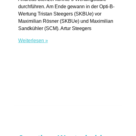
durchführen. Am Ende gewann in der Opti-B-
Wertung Tristan Steegers (SKBUe) vor
Maximilian Rösner (SKBUe) und Maximilian
Sandkühler (SCM). Artur Steegers
Baldenopti
Weiterlesen »
in
SKBUe
Hand