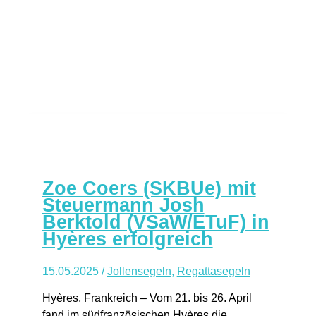
am
Gardasee
erfolgreich
Zoe Coers (SKBUe) mit
Steuermann Josh
Berktold (VSaW/ETuF) in
Hyères erfolgreich
15.05.2025
/
Jollensegeln
,
Regattasegeln
Hyères, Frankreich – Vom 21. bis 26. April
fand im südfranzösischen Hyères die