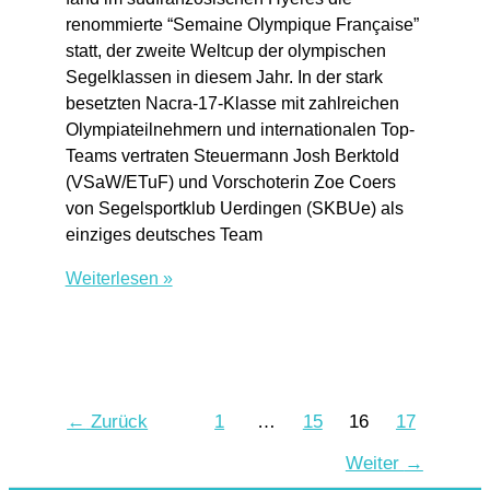
renommierte “Semaine Olympique Française”
statt, der zweite Weltcup der olympischen
Segelklassen in diesem Jahr. In der stark
besetzten Nacra-17-Klasse mit zahlreichen
Olympiateilnehmern und internationalen Top-
Teams vertraten Steuermann Josh Berktold
(VSaW/ETuF) und Vorschoterin Zoe Coers
von Segelsportklub Uerdingen (SKBUe) als
einziges deutsches Team
Zoe
Weiterlesen »
Coers
(SKBUe)
mit
Steuermann
Josh
←
Zurück
1
…
15
16
17
Berktold
(VSaW/ETuF)
Weiter
→
in