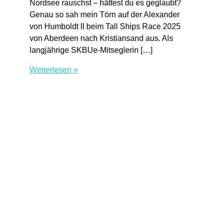
Nordsee rauschst – hättest du es geglaubt?
Genau so sah mein Törn auf der Alexander
von Humboldt II beim Tall Ships Race 2025
von Aberdeen nach Kristiansand aus. Als
langjährige SKBUe-Mitseglerin […]
Mit
Weiterlesen »
Grünen
Segeln
durch
die
Nordsee:
Tall
Ships
Race
2025
auf
der
Alexander