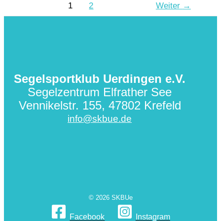
1
2
Weiter
→
Oeding
Segelsportklub Uerdingen e.V.
Segelzentrum Elfrather See
Vennikelstr. 155, 47802 Krefeld
info@skbue.de
© 2026 SKBUe
Facebook
Instagram