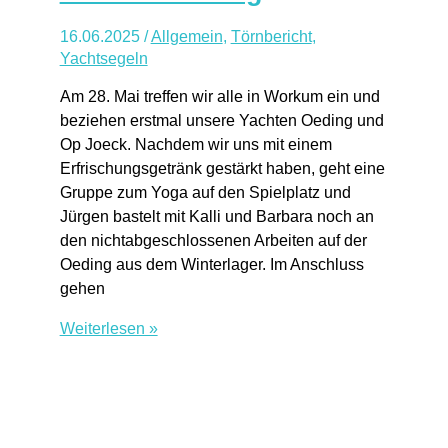
16.06.2025
/
Allgemein
,
Törnbericht
,
Yachtsegeln
Am 28. Mai treffen wir alle in Workum ein und
beziehen erstmal unsere Yachten Oeding und
Op Joeck. Nachdem wir uns mit einem
Erfrischungsgetränk gestärkt haben, geht eine
Gruppe zum Yoga auf den Spielplatz und
Jürgen bastelt mit Kalli und Barbara noch an
den nichtabgeschlossenen Arbeiten auf der
Oeding aus dem Winterlager. Im Anschluss
gehen
Yogatörn
Weiterlesen »
2025
–
Bericht
von
der