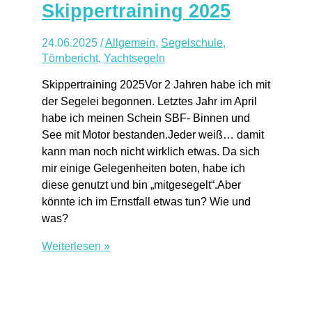
von
Skippertraining 2025
Humboldt
II
24.06.2025
/
Allgemein
,
Segelschule
,
Törnbericht
,
Yachtsegeln
Skippertraining 2025Vor 2 Jahren habe ich mit
der Segelei begonnen. Letztes Jahr im April
habe ich meinen Schein SBF- Binnen und
See mit Motor bestanden.Jeder weiß… damit
kann man noch nicht wirklich etwas. Da sich
mir einige Gelegenheiten boten, habe ich
diese genutzt und bin „mitgesegelt“.Aber
könnte ich im Ernstfall etwas tun? Wie und
was?
Skippertraining
Weiterlesen »
2025